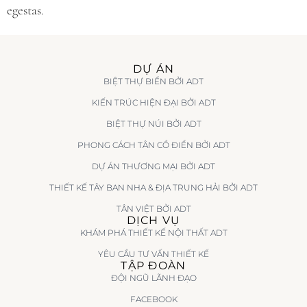
egestas.
DỰ ÁN
BIỆT THỰ BIỂN BỞI ADT
KIẾN TRÚC HIỆN ĐẠI BỞI ADT
BIỆT THỰ NÚI BỞI ADT
PHONG CÁCH TÂN CỔ ĐIỂN BỞI ADT
DỰ ÁN THƯƠNG MẠI BỞI ADT
THIẾT KẾ TÂY BAN NHA & ĐỊA TRUNG HẢI BỞI ADT
TÂN VIỆT BỞI ADT
DỊCH VỤ
KHÁM PHÁ THIẾT KẾ NỘI THẤT ADT
YÊU CẦU TƯ VẤN THIẾT KẾ
TẬP ĐOÀN
ĐỘI NGŨ LÃNH ĐẠO
FACEBOOK