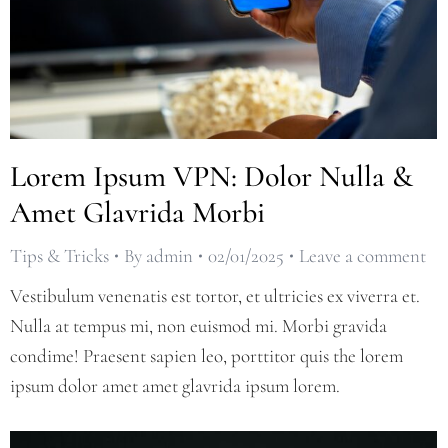
Lorem Ipsum VPN: Dolor Nulla &
Amet Glavrida Morbi
Tips & Tricks
By
admin
02/01/2025
Leave a comment
Vestibulum venenatis est tortor, et ultricies ex viverra et.
Nulla at tempus mi, non euismod mi. Morbi gravida
condime! Praesent sapien leo, porttitor quis the lorem
ipsum dolor amet amet glavrida ipsum lorem.