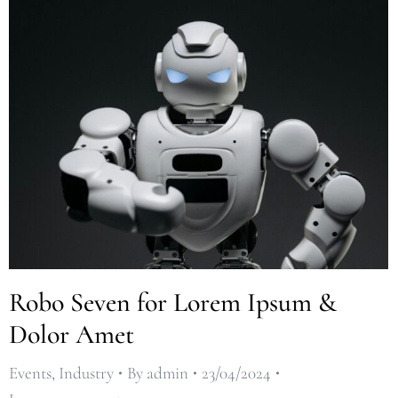
Robo Seven for Lorem Ipsum &
Dolor Amet
Events
,
Industry
By
admin
23/04/2024