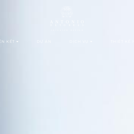
ÊN KẾT
DỰ ÁN
DỊCH VỤ
THIẾT KẾ 