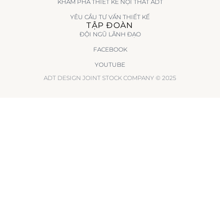
KHÁM PHÁ THIẾT KẾ NỘI THẤT ADT
YÊU CẦU TƯ VẤN THIẾT KẾ
TẬP ĐOÀN
ĐỘI NGŨ LÃNH ĐẠO
FACEBOOK
YOUTUBE
ADT DESIGN JOINT STOCK COMPANY © 2025