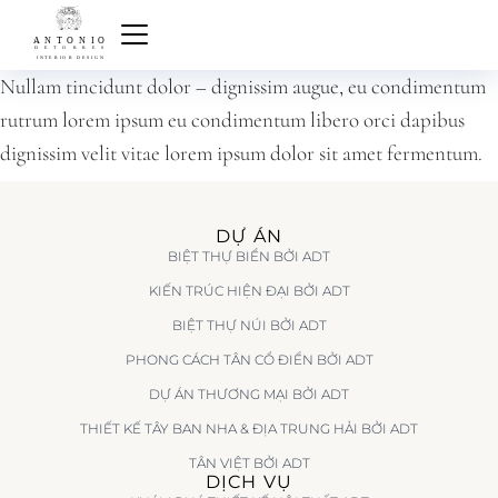
Nullam tincidunt dolor – dignissim augue, eu condimentum
rutrum lorem ipsum eu condimentum libero orci dapibus
dignissim velit vitae lorem ipsum dolor sit amet fermentum.
DỰ ÁN
BIỆT THỰ BIỂN BỞI ADT
KIẾN TRÚC HIỆN ĐẠI BỞI ADT
BIỆT THỰ NÚI BỞI ADT
PHONG CÁCH TÂN CỔ ĐIỂN BỞI ADT
DỰ ÁN THƯƠNG MẠI BỞI ADT
THIẾT KẾ TÂY BAN NHA & ĐỊA TRUNG HẢI BỞI ADT
TÂN VIỆT BỞI ADT
DỊCH VỤ