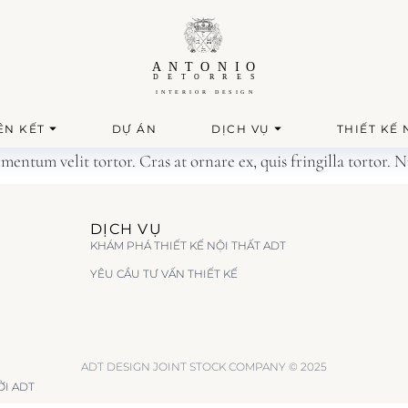
ÊN KẾT
DỰ ÁN
DỊCH VỤ
THIẾT KẾ 
dimentum velit tortor. Cras at ornare ex, quis fringilla torto
DỊCH VỤ
KHÁM PHÁ THIẾT KẾ NỘI THẤT ADT
YÊU CẦU TƯ VẤN THIẾT KẾ
ADT DESIGN JOINT STOCK COMPANY © 2025
ỞI ADT