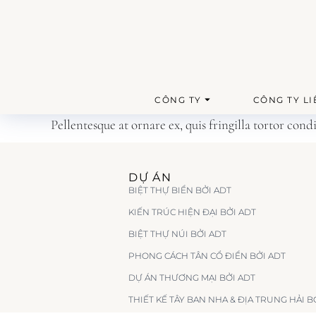
CÔNG TY
CÔNG TY LI
Pellentesque at ornare ex, quis fringilla tortor con
DỰ ÁN
BIỆT THỰ BIỂN BỞI ADT
KIẾN TRÚC HIỆN ĐẠI BỞI ADT
BIỆT THỰ NÚI BỞI ADT
PHONG CÁCH TÂN CỔ ĐIỂN BỞI ADT
DỰ ÁN THƯƠNG MẠI BỞI ADT
THIẾT KẾ TÂY BAN NHA & ĐỊA TRUNG HẢI B